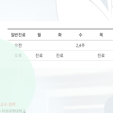
일반진료
월
화
수
목
오전
2,4주
오후
진료
진료
진료
교수 경력
차의과학대학교