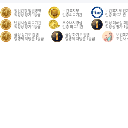
정신건강 입원영역
보건복지부
보건복지부 전
적정성 평가 1등급
인증의료기관
인증 의료기관
난임시술 의료기관
우수내시경실
만성 폐쇄성 폐질
적정성 평가 1등급
인증 의료기관
적정성 평가 1
급성 상기도 감염
급성 하기도 감염
보건복
항생제 처방률 1등급
항생제 처방률 1등급
조산사 
오시는길
환자권리장전
이용약관
개인정보처리방침
비급여수가
이메
경기도 고양시 일산동구 중앙로 1205 일산차병원 (대표전화: 031-782-8300)
1205, Jungang-ro, Ilsandong-gu, Goyang-si, Gyeonggi-do, Republic of Korea COPYR