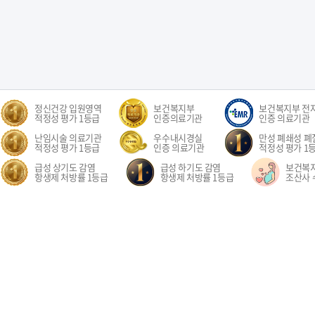
정신건강 입원영역
보건복지부
보건복지부 전
적정성 평가 1등급
인증의료기관
인증 의료기관
난임시술 의료기관
우수내시경실
만성 폐쇄성 폐질
적정성 평가 1등급
인증 의료기관
적정성 평가 1
급성 상기도 감염
급성 하기도 감염
보건복
항생제 처방률 1등급
항생제 처방률 1등급
조산사 
오시는길
환자권리장전
이용약관
개인정보처리방침
비급여수가
이메
경기도 고양시 일산동구 중앙로 1205 일산차병원 (대표전화: 031-782-8300)
1205, Jungang-ro, Ilsandong-gu, Goyang-si, Gyeonggi-do, Republic of Korea COPYR