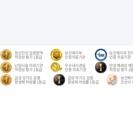
정신건강 입원영역
보건복지부
보건복지부 전
적정성 평가 1등급
인증의료기관
인증 의료기관
난임시술 의료기관
우수내시경실
만성 폐쇄성 폐질
적정성 평가 1등급
인증 의료기관
적정성 평가 1
급성 상기도 감염
급성 하기도 감염
보건복
항생제 처방률 1등급
항생제 처방률 1등급
조산사 
오시는길
환자권리장전
이용약관
개인정보처리방침
비급여수가
이메
경기도 고양시 일산동구 중앙로 1205 일산차병원 (대표전화: 031-782-8300)
1205, Jungang-ro, Ilsandong-gu, Goyang-si, Gyeonggi-do, Republic of Korea COPYR