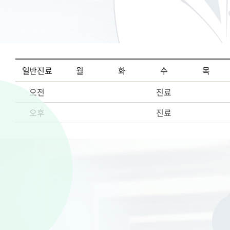
일반진료
월
화
수
목
오전
진료
오후
진료