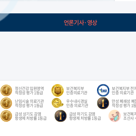
언론기사·영상
정신건강 입원영역
보건복지부
보건복지부 전
적정성 평가 1등급
인증의료기관
인증 의료기관
난임시술 의료기관
우수내시경실
만성 폐쇄성 폐질
적정성 평가 1등급
인증 의료기관
적정성 평가 1
급성 상기도 감염
급성 하기도 감염
보건복
항생제 처방률 1등급
항생제 처방률 1등급
조산사 
오시는길
환자권리장전
이용약관
개인정보처리방침
비급여수가
이메