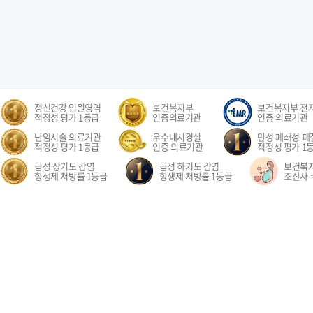
정신건강 입원영역
보건복지부
보건복지부 전
적정성 평가 1등급
인증의료기관
인증 의료기관
난임시술 의료기관
우수내시경실
만성 폐쇄성 폐질
적정성 평가 1등급
인증 의료기관
적정성 평가 1
급성 상기도 감염
급성 하기도 감염
보건복
항생제 처방률 1등급
항생제 처방률 1등급
조산사 
오시는길
환자권리장전
이용약관
개인정보처리방침
비급여수가
이메
경기도 고양시 일산동구 중앙로 1205 일산차병원 (대표전화: 031-782-8300)
1205, Jungang-ro, Ilsandong-gu, Goyang-si, Gyeonggi-do, Republic of Korea COPYR