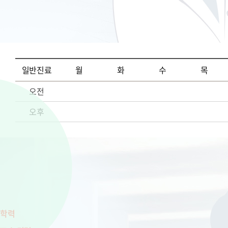
일반진료
월
화
수
목
오전
오후
학력