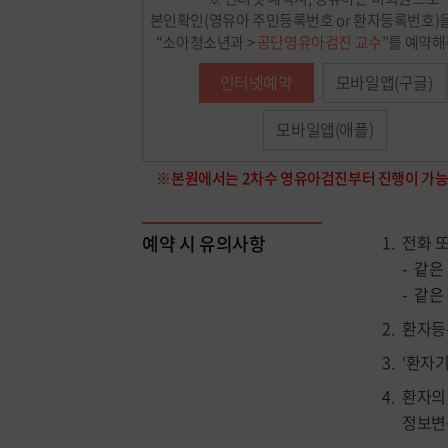
본인확인(영유아 주민등록번호 or 환자등록번호)
“소아청소년과 >
공단영유아검진 교수
”를 예약해
인터넷예약
모바일앱(구글)
모바일앱(애플)
※본원에서는 2차수 영유아검진부터 진행이 가
예약 시 유의사항
전화 
같은
같은 
환자등
‘환자
환자의
정보변