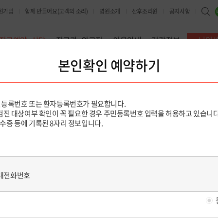
원가입
함께 만들어요(고객의 소리)
병원소개
산후조리원
공지사항
진료예약·상담
진료과·의료진
이용안내
건강정보
난임
및 조회
진료예약 안내
진료예약 및 조회
처음진료 빠른예약
전화예약