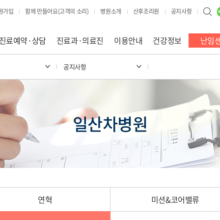
원가입
함께 만들어요(고객의 소리)
병원소개
산후조리원
공지사항
진료예약·상담
진료과·의료진
이용안내
건강정보
난임
원
공지사항
일산차병원
연혁
미션&코어밸류