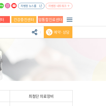
차병원 뉴스룸
차병원 네트워크
센터
건강증진센터
암통합진료센터
예약·상담
최첨단 의료장비