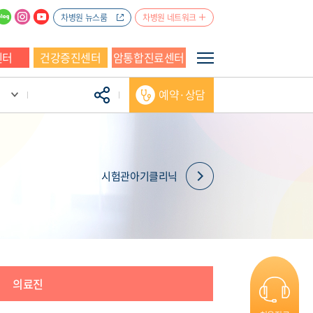
차병원 뉴스룸
차병원 네트워크
센터
건강증진센터
암통합진료센터
예약·상담
시험관아기클리닉
의료진