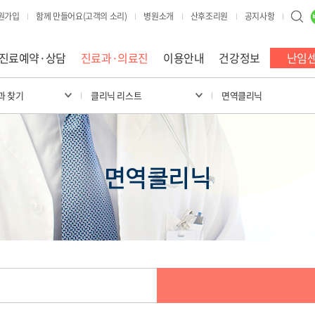
원가입
함께 만들어요(고객의 소리)
병원소개
산후조리원
공지사항
진료예약·상담
진료과·의료진
이용안내
건강정보
난임
과 찾기
클리닉 리스트
면역클리닉
면역클리닉