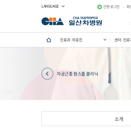
LANGUAGE
간편 로그인
회
진료과·의료진
센터·진료
자궁근종 원스톱 클리닉
소개