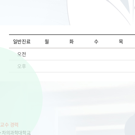
일반진료
월
화
수
목
오전
오후
교수 경력
차의과학대학교