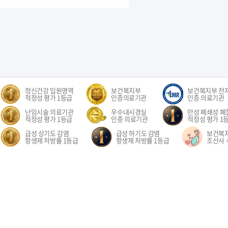
정신건강 입원영역
보건복지부
보건복지부 전
적정성 평가 1등급
인증의료기관
인증 의료기관
난임시술 의료기관
우수내시경실
만성 폐쇄성 폐질
적정성 평가 1등급
인증 의료기관
적정성 평가 1
급성 상기도 감염
급성 하기도 감염
보건복
항생제 처방률 1등급
항생제 처방률 1등급
조산사 
오시는길
환자권리장전
이용약관
개인정보처리방침
비급여수가
이메
경기도 고양시 일산동구 중앙로 1205 일산차병원 (대표전화: 031-782-8300)
1205, Jungang-ro, Ilsandong-gu, Goyang-si, Gyeonggi-do, Republic of Korea COPYR