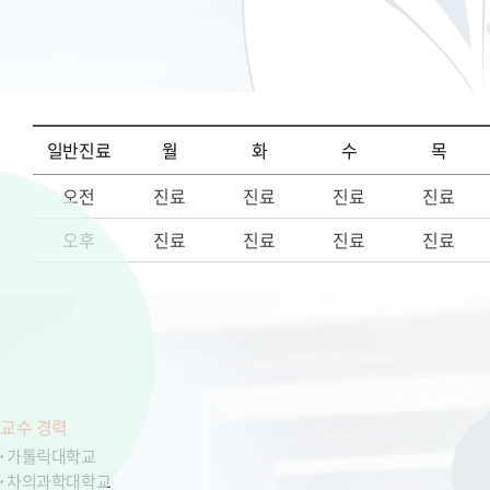
일반진료
월
화
수
목
오전
진료
진료
진료
진료
오후
진료
진료
진료
진료
교수 경력
가톨릭대학교
차의과학대학교