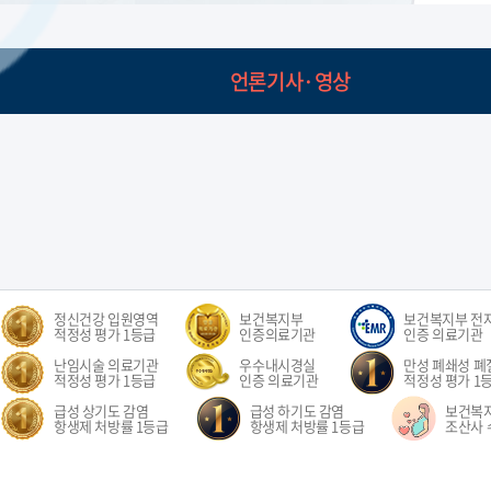
언론기사·영상
정신건강 입원영역
보건복지부
보건복지부 전
적정성 평가 1등급
인증의료기관
인증 의료기관
난임시술 의료기관
우수내시경실
만성 폐쇄성 폐질
적정성 평가 1등급
인증 의료기관
적정성 평가 1
급성 상기도 감염
급성 하기도 감염
보건복
항생제 처방률 1등급
항생제 처방률 1등급
조산사 
오시는길
환자권리장전
이용약관
개인정보처리방침
비급여수가
이메