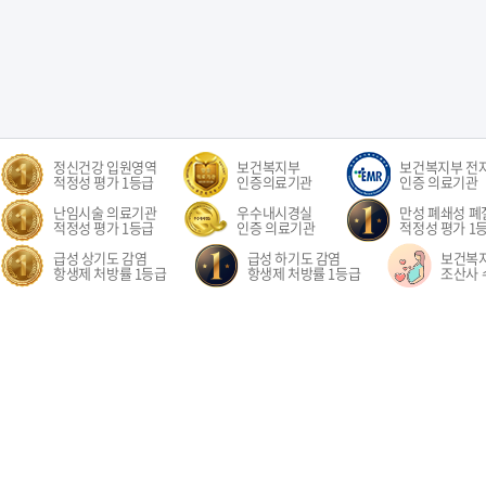
정신건강 입원영역
보건복지부
보건복지부 전
적정성 평가 1등급
인증의료기관
인증 의료기관
난임시술 의료기관
우수내시경실
만성 폐쇄성 폐질
적정성 평가 1등급
인증 의료기관
적정성 평가 1
급성 상기도 감염
급성 하기도 감염
보건복
항생제 처방률 1등급
항생제 처방률 1등급
조산사 
오시는길
환자권리장전
이용약관
개인정보처리방침
비급여수가
이메
경기도 고양시 일산동구 중앙로 1205 일산차병원 (대표전화: 031-782-8300)
1205, Jungang-ro, Ilsandong-gu, Goyang-si, Gyeonggi-do, Republic of Korea COPYR