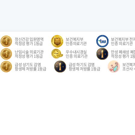
정신건강 입원영역
보건복지부
보건복지부 전
적정성 평가 1등급
인증의료기관
인증 의료기관
난임시술 의료기관
우수내시경실
만성 폐쇄성 폐질
적정성 평가 1등급
인증 의료기관
적정성 평가 1
급성 상기도 감염
급성 하기도 감염
보건복
항생제 처방률 1등급
항생제 처방률 1등급
조산사 
오시는길
환자권리장전
이용약관
개인정보처리방침
비급여수가
이메
경기도 고양시 일산동구 중앙로 1205 일산차병원 (대표전화: 031-782-8300)
1205, Jungang-ro, Ilsandong-gu, Goyang-si, Gyeonggi-do, Republic of Korea COPYR