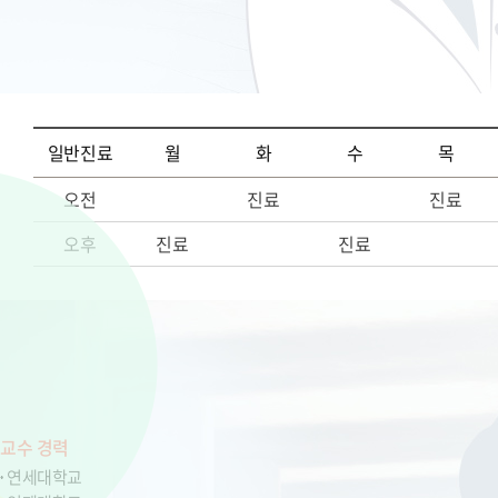
일반진료
월
화
수
목
오전
진료
진료
오후
진료
진료
교수 경력
연세대학교