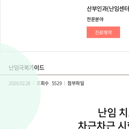
산부인과(난임센터
전문분야
진료예약
난임극복가이드
2020.02.26
조회수
5529
첨부파일
난임 
차근차근 시