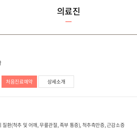
의료진
활
처음진료예약
상세소개
 질환(척추 및 어깨, 무릎관절, 족부 통증), 척추측만증, 근감소증