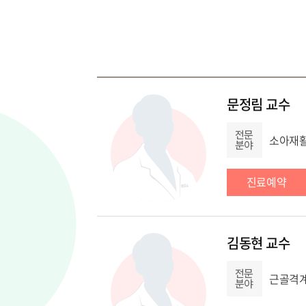
문정림 교수
소아재
진료예약
김동현 교수
근골격계