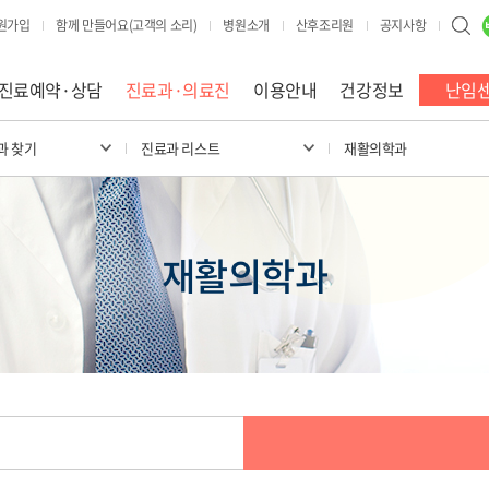
원가입
함께 만들어요(고객의 소리)
병원소개
산후조리원
공지사항
진료예약·상담
진료과·의료진
이용안내
건강정보
난임
과 찾기
진료과 리스트
재활의학과
재활의학과