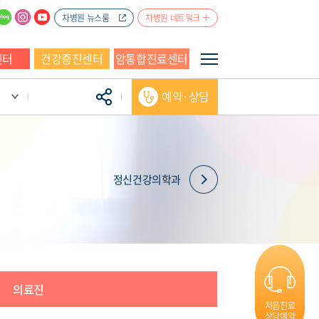
차병원 뉴스룸
차병원 네트워크
센터
건강증진센터
암통합진료센터
예약·상담
정신건강의학과
의료진
처음진료
상담예약