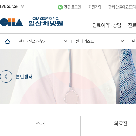
LANGUAGE
간편 로그인
회원가입
함께 만들어요(고객
진료예약·상담
진
센터·진료과 찾기
센터 리스트
난
분만센터
소개
의료진