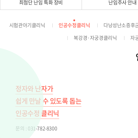
최첨단 난임 특화 장비
난임주사 안내
시험관아기클리닉
인공수정클리닉
다낭성난소증후
복강경·자궁경클리닉
자
정자와 난자가
쉽게 만날 수 있도록 돕는
인공수정 클리닉
문의 : 031-782-8300