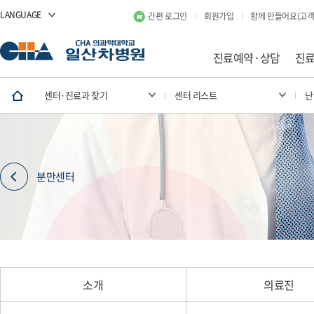
LANGUAGE
간편 로그인
회원가입
함께 만들어요(고객
진료예약·상담
진
센터·진료과 찾기
센터 리스트
난
분만센터
소개
의료진