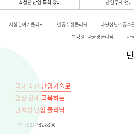
최첨단 난임 특화 장비
난임주사 안내
시험관아기클리닉
인공수정클리닉
다낭성난소증후
복강경·자궁경클리닉
자
난
국내 최신 난임기술로
임신 한계 극복하는
난치성 난임 클리닉
문의 : 031-782-8300