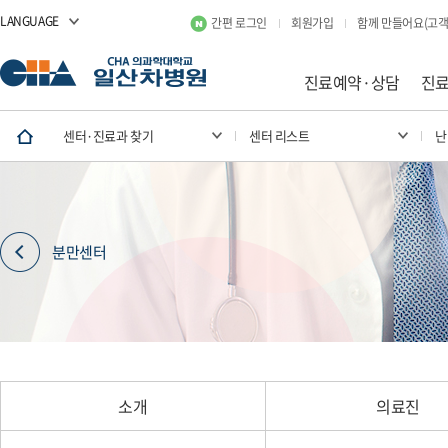
LANGUAGE
간편 로그인
회원가입
함께 만들어요(고객
진료예약·상담
진
센터·진료과 찾기
센터 리스트
난
분만센터
소개
의료진