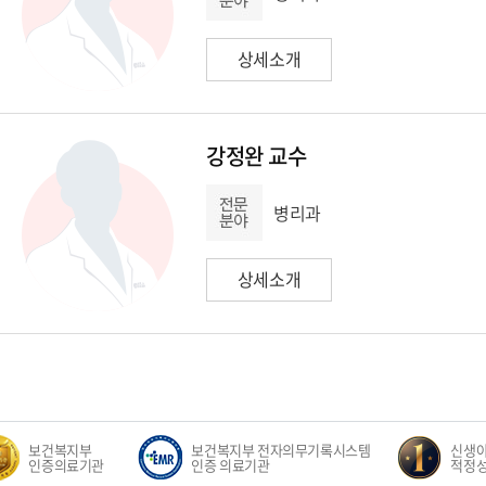
상세소개
강정완 교수
병리과
상세소개
보건복지부
보건복지부 전자의무기록시스템
신생아집중
인증의료기관
인증 의료기관
적정성 평가