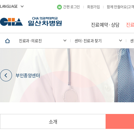
LANGUAGE
간편 로그인
회원가입
함께 만들어요(고객
진료예약·상담
진
진료과·의료진
센터·진료과 찾기
센
부인종양센터
소개